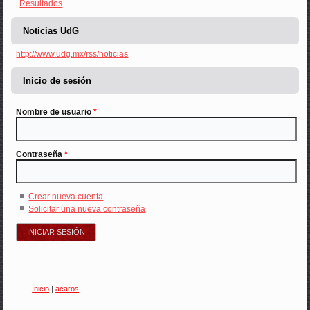
Resultados
Noticias UdG
http://www.udg.mx/rss/noticias
Inicio de sesión
Nombre de usuario
*
Contraseña
*
Crear nueva cuenta
Solicitar una nueva contraseña
Inicio
|
acaros
Usted está aquí