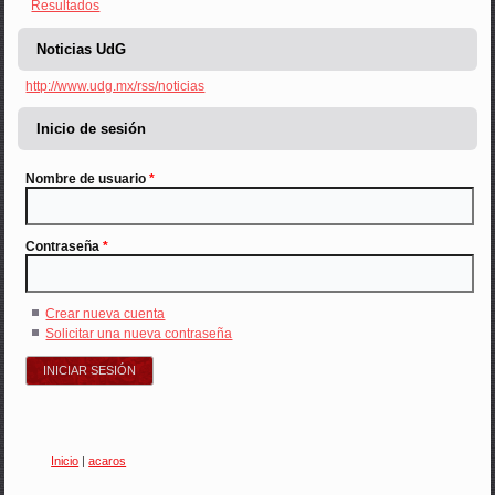
Resultados
Noticias UdG
http://www.udg.mx/rss/noticias
Inicio de sesión
Nombre de usuario
*
Contraseña
*
Crear nueva cuenta
Solicitar una nueva contraseña
Inicio
|
acaros
Usted está aquí