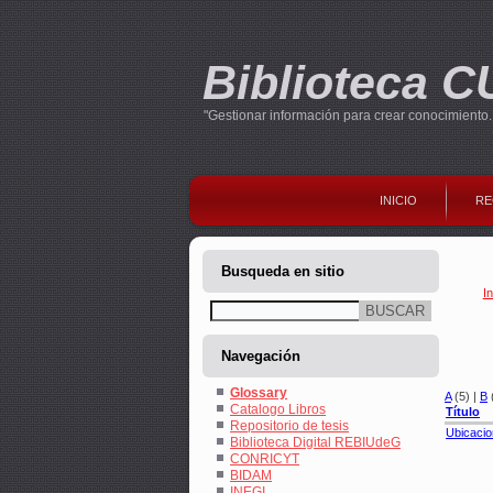
Biblioteca 
"Gestionar información para crear conocimiento..
INICIO
RE
Busqueda en sitio
In
Buscar
U
Navegación
Glossary
A
(5)
|
B
Catalogo Libros
Título
Repositorio de tesis
Ubicacio
Biblioteca Digital REBIUdeG
CONRICYT
BIDAM
INEGI