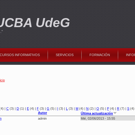
CUCBA UdeG
."
CURSOS INFORMATIVOS
SERVICIOS
FORMACIÓN
INFO
icio
sted está aquí
(4)
|
C
(3)
|
D
(1)
|
E
(4)
|
F
(3)
|
G
(5)
|
I
(3)
|
L
(3)
|
M
(4)
|
N
(2)
|
O
(5)
|
P
(4)
|
R
(7)
|
S
(4
Autor
Última actualización
n
admin
Mié, 02/06/2013 - 15:55