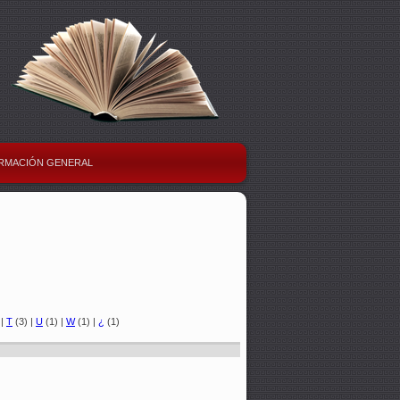
RMACIÓN GENERAL
)
|
T
(3)
|
U
(1)
|
W
(1)
|
¿
(1)